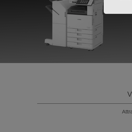
V
Attr