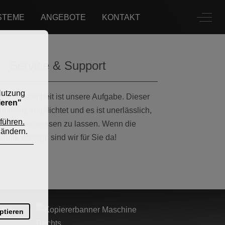
Off-C
STEME
ANGEBOTE
KONTAKT
Service & Support
re Zufriedenheit ist unsere Aufgabe. Dieser
undsatz verpflichtet und es ist unerlässlich,
ch an ihm messen zu lassen. Wenn die
chnik versagt, sind wir für Sie da!