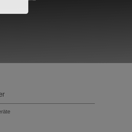
er
eräte