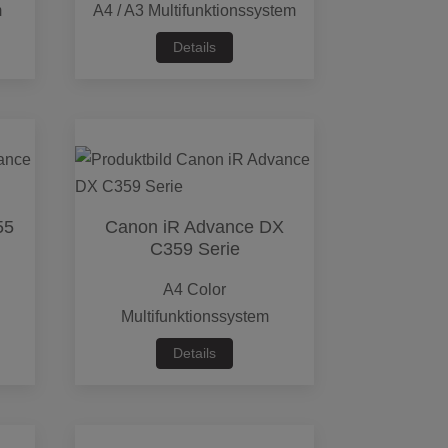
m
A4 / A3 Multifunktionssystem
Details
55
Canon iR Advance DX
C359 Serie
A4 Color
Multifunktionssystem
Details