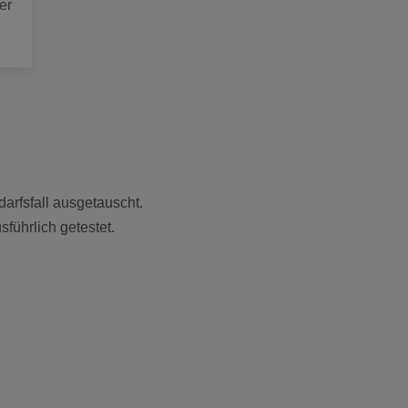
er
arfsfall ausgetauscht.
führlich getestet.